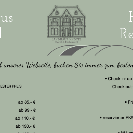
us
l
Re
f unserer Webseite, buchen Sie immer zum besten
• Check in
:
ab 
 BESTER PREIS
Check out
:
 ab 85,- €
• Fr
 ab 99,- €
• reservierter PK
 110,- €
ab 130,- €