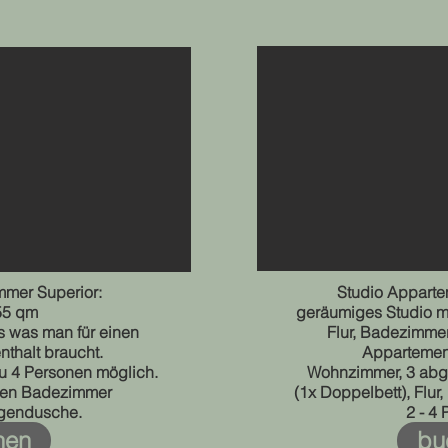
mer Superior:
Studio Apparte
 55 qm
geräumiges Studio mi
s was man für einen
Flur, Badezimme
nthalt braucht.
Appartement
 zu 4 Personen möglich.
Wohnzimmer, 3 abg
ßen Badezimmer
(1x Doppelbett), Flu
egendusche
.
2 - 4
hen
bu