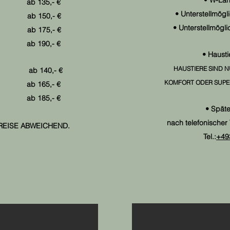
•
W-Lan
ab 135,- €
• Unterstellmögli
ab 150,- €
• Unterstellmögli
 ab 175,- €
 ab 190,- €
• Haust
HAUSTIERE SIND 
b 140,- €
KOMFORT ODER SUPE
 165,- €
 185,- €
• Späte
nach telefonischer
REISE ABWEICHEND.
Tel.:
+49