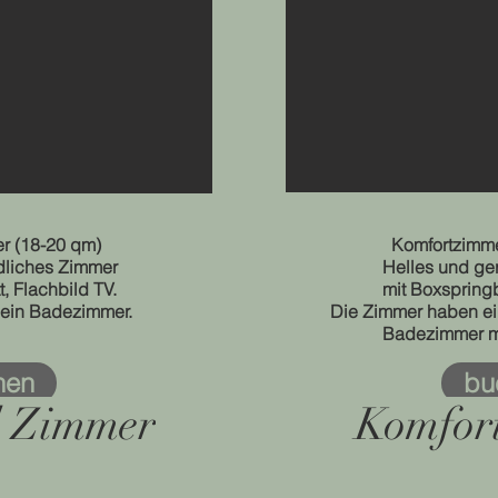
r (18-20 qm)
Komfortzimme
dliches Zimmer
Helles und g
, Flachbild TV.
mit Boxspringb
ein Badezimmer.
Die Zimmer haben e
Badezimmer m
hen
bu
d Zimmer
Komfor